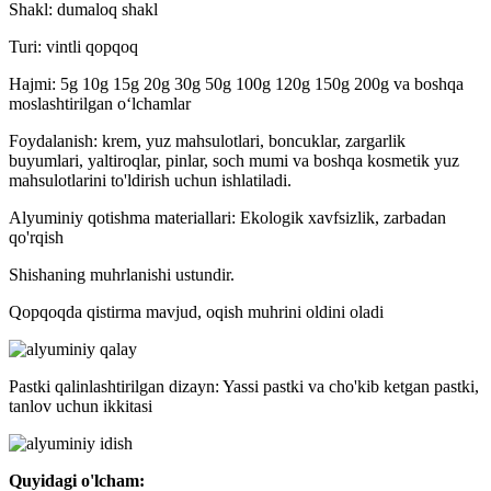
Shakl: dumaloq shakl
Turi: vintli qopqoq
Hajmi: 5g 10g 15g 20g 30g 50g 100g 120g 150g 200g va boshqa
moslashtirilgan oʻlchamlar
Foydalanish: krem, yuz mahsulotlari, boncuklar, zargarlik
buyumlari, yaltiroqlar, pinlar, soch mumi va boshqa kosmetik yuz
mahsulotlarini to'ldirish uchun ishlatiladi.
Alyuminiy qotishma materiallari: Ekologik xavfsizlik, zarbadan
qo'rqish
Shishaning muhrlanishi ustundir.
Qopqoqda qistirma mavjud, oqish muhrini oldini oladi
Pastki qalinlashtirilgan dizayn: Yassi pastki va cho'kib ketgan pastki,
tanlov uchun ikkitasi
Quyidagi o'lcham: