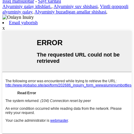
Issiq mahsulotlar
-
Sayt xaritasi
Alyuminiy qalay idishlari.
,
Alyuminiy suv shishasi
,
Vintli qopqoqli
alyuminiy qalay
,
Alyuminiy buzadigan amallar shishasi
,
Email yuborish
x