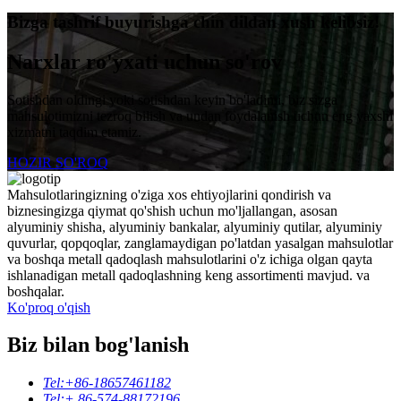
Bizga tashrif buyurishga chin dildan xush kelibsiz!
Narxlar ro'yxati uchun so'rov
Sotishdan oldingi yoki sotishdan keyin bo'ladimi, biz sizga
mahsulotimizni tezroq bilish va undan foydalanish uchun eng yaxshi
xizmatni taqdim etamiz.
HOZIR SO'ROQ
Mahsulotlaringizning o'ziga xos ehtiyojlarini qondirish va
biznesingizga qiymat qo'shish uchun mo'ljallangan, asosan
alyuminiy shisha, alyuminiy bankalar, alyuminiy qutilar, alyuminiy
quvurlar, qopqoqlar, zanglamaydigan po'latdan yasalgan mahsulotlar
va boshqa metall qadoqlash mahsulotlarini o'z ichiga olgan qayta
ishlanadigan metall qadoqlashning keng assortimenti mavjud. va
boshqalar.
Ko'proq o'qish
Biz bilan bog'lanish
Tel:
+86-18657461182
Tel:
+ 86-574-88172196