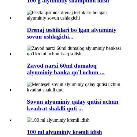
100 g alyuminiy shampunli idish
Drenaj teshiklari bo'lgan alyuminiy
sovun ushlagichi...
Zavod narxi 60ml dumaloq
alyuminiy banka qo'l uchun ...
Sovun alyuminiy qalay qutisi uchun
kvadrat shaklli quti ...
100 ml alyuminiy kremli idish