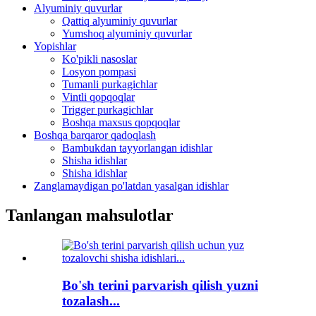
Alyuminiy quvurlar
Qattiq alyuminiy quvurlar
Yumshoq alyuminiy quvurlar
Yopishlar
Ko'pikli nasoslar
Losyon pompasi
Tumanli purkagichlar
Vintli qopqoqlar
Trigger purkagichlar
Boshqa maxsus qopqoqlar
Boshqa barqaror qadoqlash
Bambukdan tayyorlangan idishlar
Shisha idishlar
Shisha idishlar
Zanglamaydigan po'latdan yasalgan idishlar
Tanlangan mahsulotlar
Bo'sh terini parvarish qilish yuzni
tozalash...