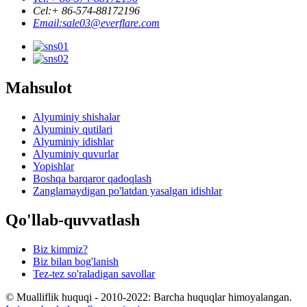
Cel:
+ 86-574-88172196
Email:
sale03@everflare.com
Mahsulot
Alyuminiy shishalar
Alyuminiy qutilari
Alyuminiy idishlar
Alyuminiy quvurlar
Yopishlar
Boshqa barqaror qadoqlash
Zanglamaydigan po'latdan yasalgan idishlar
Qo'llab-quvvatlash
Biz kimmiz?
Biz bilan bog'lanish
Tez-tez so'raladigan savollar
© Mualliflik huquqi - 2010-2022: Barcha huquqlar himoyalangan.