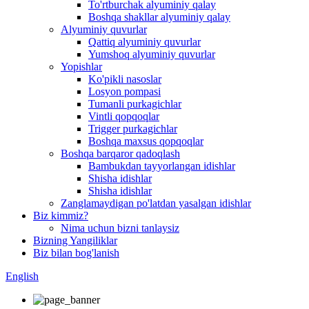
To'rtburchak alyuminiy qalay
Boshqa shakllar alyuminiy qalay
Alyuminiy quvurlar
Qattiq alyuminiy quvurlar
Yumshoq alyuminiy quvurlar
Yopishlar
Ko'pikli nasoslar
Losyon pompasi
Tumanli purkagichlar
Vintli qopqoqlar
Trigger purkagichlar
Boshqa maxsus qopqoqlar
Boshqa barqaror qadoqlash
Bambukdan tayyorlangan idishlar
Shisha idishlar
Shisha idishlar
Zanglamaydigan po'latdan yasalgan idishlar
Biz kimmiz?
Nima uchun bizni tanlaysiz
Bizning Yangiliklar
Biz bilan bog'lanish
English