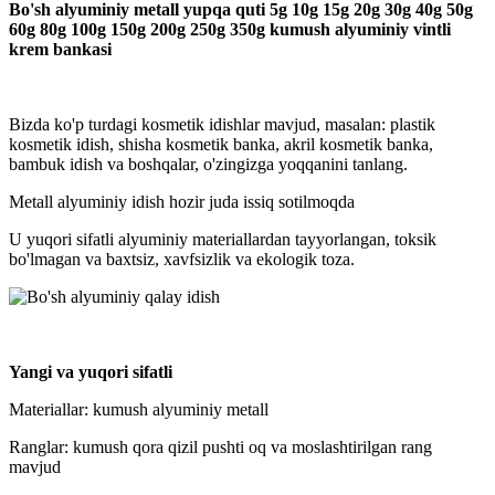
Bo'sh alyuminiy metall yupqa quti 5g 10g 15g 20g 30g 40g 50g
60g 80g 100g 150g 200g 250g 350g kumush alyuminiy vintli
krem ​​bankasi
Bizda ko'p turdagi kosmetik idishlar mavjud, masalan: plastik
kosmetik idish, shisha kosmetik banka, akril kosmetik banka,
bambuk idish va boshqalar, o'zingizga yoqqanini tanlang.
Metall alyuminiy idish hozir juda issiq sotilmoqda
U yuqori sifatli alyuminiy materiallardan tayyorlangan, toksik
bo'lmagan va baxtsiz, xavfsizlik va ekologik toza.
Yangi va yuqori sifatli
Materiallar: kumush alyuminiy metall
Ranglar: kumush qora qizil pushti oq va moslashtirilgan rang
mavjud