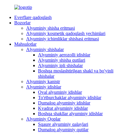
Everflare qadoqlash
Bozorlar
Alyuminiy shisha eritmasi
Alyuminiy kosmetik qadoqlash yechimlari
Alyuminiy ichimliklar shishasi eritmasi
Mahsulotlar
Alyuminiy shishalar
Alyuminiy aerozolli idishlar
Alyuminiy shisha qutilari
Alyuminiy ipli shishalar
Boshqa moslashtirilgan shakl va bo'yinli
shishalar
Alyuminiy kanistr
Alyuminiy idishlar
Oval alyuminiy idishlar
To'rtburchaklar alyuminiy idishlar
Dumaloq alyuminiy idishlar
Kvadrat alyuminiy idishlar
Boshqa shakllar alyuminiy idishlar
Alyuminiy Qoplar
Sqaure alyuminiy qalaylari
Dumaloq alyuminiy qutilar