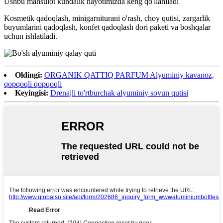
Ushbu mahsulot kundalik hayotimizda keng qo'llaniladi
Kosmetik qadoqlash, minigarniturani o'rash, choy qutisi, zargarlik
buyumlarini qadoqlash, konfet qadoqlash dori paketi va boshqalar
uchun ishlatiladi.
Oldingi:
ORGANIK QATTIQ PARFUM Alyuminiy kavanoz,
qopqoqli qopqoqli
Keyingisi:
Drenajli to'rtburchak alyuminiy sovun qutisi