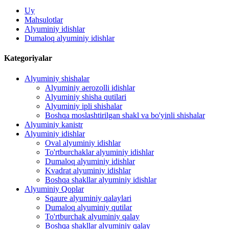
Uy
Mahsulotlar
Alyuminiy idishlar
Dumaloq alyuminiy idishlar
Kategoriyalar
Alyuminiy shishalar
Alyuminiy aerozolli idishlar
Alyuminiy shisha qutilari
Alyuminiy ipli shishalar
Boshqa moslashtirilgan shakl va bo'yinli shishalar
Alyuminiy kanistr
Alyuminiy idishlar
Oval alyuminiy idishlar
To'rtburchaklar alyuminiy idishlar
Dumaloq alyuminiy idishlar
Kvadrat alyuminiy idishlar
Boshqa shakllar alyuminiy idishlar
Alyuminiy Qoplar
Sqaure alyuminiy qalaylari
Dumaloq alyuminiy qutilar
To'rtburchak alyuminiy qalay
Boshqa shakllar alyuminiy qalay