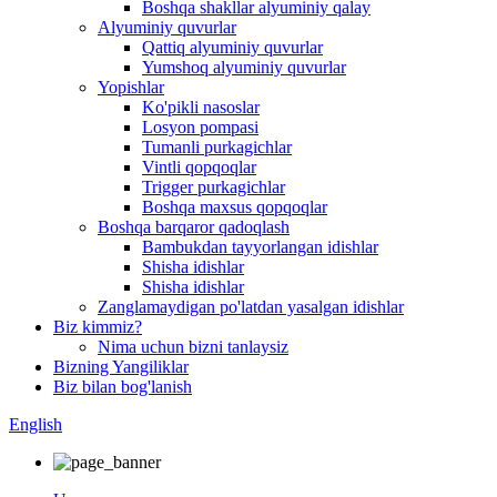
Boshqa shakllar alyuminiy qalay
Alyuminiy quvurlar
Qattiq alyuminiy quvurlar
Yumshoq alyuminiy quvurlar
Yopishlar
Ko'pikli nasoslar
Losyon pompasi
Tumanli purkagichlar
Vintli qopqoqlar
Trigger purkagichlar
Boshqa maxsus qopqoqlar
Boshqa barqaror qadoqlash
Bambukdan tayyorlangan idishlar
Shisha idishlar
Shisha idishlar
Zanglamaydigan po'latdan yasalgan idishlar
Biz kimmiz?
Nima uchun bizni tanlaysiz
Bizning Yangiliklar
Biz bilan bog'lanish
English