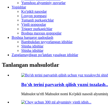
Yumshoq alyuminiy quvurlar
Yopishlar
Ko'pikli nasoslar
Losyon pompasi
Tumanli purkagichlar
Vintli qopqoqlar
Trigger purkagichlar
Boshqa maxsus qopqoqlar
Boshqa barqaror qadoqlash
Bambukdan tayyorlangan idishlar
Shisha idishlar
Shisha idishlar
Zanglamaydigan po'latdan yasalgan idishlar
Tanlangan mahsulotlar
Bo'sh terini parvarish qilish yuzni tozalash..
Mahsulot ta'rifi Mahsulot nomi Ko'pikli nasosli alyuminiy