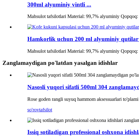
300ml alyuminiy vintli ...
Mahsulot tafsilotlari Material: 99,7% alyuminiy Qopqoq: 
Hamkorlik uchun 200 ml alyuminiy qutilar 
Mahsulot tafsilotlari Material: 99,7% alyuminiy Qopqoq: 
Zanglamaydigan po'latdan yasalgan idishlar
Nasosli yuqori sifatli 500ml 304 zanglamay
Rose goden rangli suyuq hammom aksessuarlari to'plami 
so'rov
tafsilot
Issiq sotiladigan professional oshxona idis