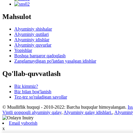
Mahsulot
Alyuminiy shishalar
Alyuminiy qutilari
Alyuminiy idishlar
Alyuminiy quvurlar
Yopishlar
Boshqa barqaror qadoqlash
Zanglamaydigan po'latdan yasalgan idishlar
Qo'llab-quvvatlash
Biz kimmiz?
Biz bilan bog'lanish
Tez-tez so'raladigan savollar
© Mualliflik huquqi - 2010-2022: Barcha huquqlar himoyalangan.
Is
Vintli qopqoqli alyuminiy qalay
,
Alyuminiy qalay idishlari.
,
Alyuminiy
Email yuborish
x