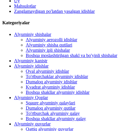
Uy
Mahsulotlar
Zanglamaydigan po'latdan yasalgan idishlar
Kategoriyalar
Alyuminiy shishalar
Alyuminiy aerozolli idishlar
Alyuminiy shisha qutilari
Alyuminiy ipli shishalar
Boshqa moslashtirilgan shakl va bo'yinli shishalar
Alyuminiy kanistr
Alyuminiy idishlar
Oval alyuminiy idishlar
To'rtburchaklar alyuminiy idishlar
Dumaloq alyuminiy idishlar
Kvadrat alyuminiy idishlar
Boshqa shakllar alyuminiy idishlar
Alyuminiy Qoplar
Sqaure alyuminiy qalaylari
Dumaloq alyuminiy qutilar
To'rtburchak alyuminiy qalay
Boshqa shakllar alyuminiy qalay
Alyuminiy quvurlar
Qattiq alyuminiy quvurlar