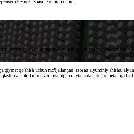
spenserli loson shishasi hammom uchun
imizni tezroq bilish va undan foydalanish uchun eng yaxshi xizmatni taq
zga qiymat qo'shish uchun mo'ljallangan, asosan alyuminiy shisha, alyum
lash mahsulotlarini o'z ichiga olgan qayta ishlanadigan metall qadoql