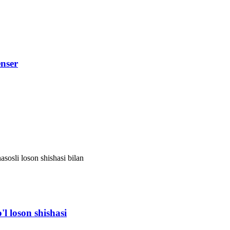
nser
osli loson shishasi bilan
l loson shishasi