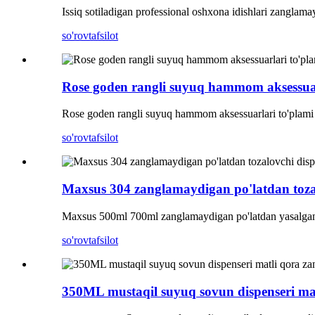
Issiq sotiladigan professional oshxona idishlari zanglam
so'rov
tafsilot
Rose goden rangli suyuq hammom aksessuar
Rose goden rangli suyuq hammom aksessuarlari to'plami 
so'rov
tafsilot
Maxsus 304 zanglamaydigan po'latdan toza
Maxsus 500ml 700ml zanglamaydigan po'latdan yasalgan s
so'rov
tafsilot
350ML mustaqil suyuq sovun dispenseri matl