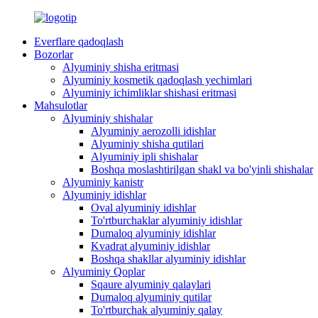
Everflare qadoqlash
Bozorlar
Alyuminiy shisha eritmasi
Alyuminiy kosmetik qadoqlash yechimlari
Alyuminiy ichimliklar shishasi eritmasi
Mahsulotlar
Alyuminiy shishalar
Alyuminiy aerozolli idishlar
Alyuminiy shisha qutilari
Alyuminiy ipli shishalar
Boshqa moslashtirilgan shakl va bo'yinli shishalar
Alyuminiy kanistr
Alyuminiy idishlar
Oval alyuminiy idishlar
To'rtburchaklar alyuminiy idishlar
Dumaloq alyuminiy idishlar
Kvadrat alyuminiy idishlar
Boshqa shakllar alyuminiy idishlar
Alyuminiy Qoplar
Sqaure alyuminiy qalaylari
Dumaloq alyuminiy qutilar
To'rtburchak alyuminiy qalay