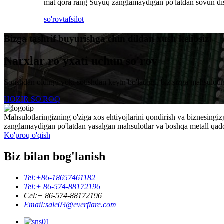
mat qora rang Suyuq zanglamaydigan po'latdan sovun di
so'rov
tafsilot
Bizga tashrif buyurishga chin dildan xush kelibsiz!
Narxlar ro'yxati uchun so'rov
Sotishdan oldingi yoki sotishdan keyin bo'ladimi, biz sizga mahsulot
HOZIR SO'ROQ
Mahsulotlaringizning o'ziga xos ehtiyojlarini qondirish va biznesingi
zanglamaydigan po'latdan yasalgan mahsulotlar va boshqa metall qadoq
Ko'proq o'qish
Biz bilan bog'lanish
Tel:
+86-18657461182
Tel:
+ 86-574-88172196
Cel:
+ 86-574-88172196
Email:
sale03@everflare.com