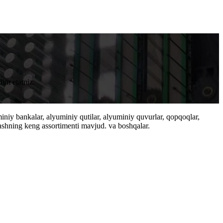
dim etamiz.
iniy bankalar, alyuminiy qutilar, alyuminiy quvurlar, qopqoqlar,
ashning keng assortimenti mavjud. va boshqalar.