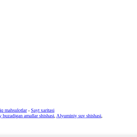
siq mahsulotlar
-
Sayt xaritasi
 buzadigan amallar shishasi
,
Alyuminiy suv shishasi
,