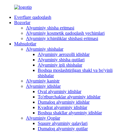
Everflare qadoqlash
Bozorlar
Alyuminiy shisha eritmasi
Alyuminiy kosmetik qadoqlash yechimlari
Alyuminiy ichimliklar shishasi eritmasi
Mahsulotlar
Alyuminiy shishalar
Alyuminiy aerozolli idishlar
Alyuminiy shisha qutilari
Alyuminiy ipli shishalar
Boshqa moslashtirilgan shakl va bo'yinli
shishalar
Alyuminiy kanistr
Alyuminiy idishlar
Oval alyuminiy idishlar
To'rtburchaklar alyuminiy idishlar
Dumaloq alyuminiy idishlar
Kvadrat alyuminiy idishlar
Boshqa shakllar alyuminiy idishlar
Alyuminiy Qoplar
Sqaure alyuminiy qalaylari
Dumaloq alyuminiy qutilar