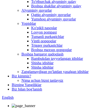
To'rtburchak alyuminiy qalay
Boshqa shakllar alyuminiy qalay
Alyuminiy quvurlar
Qattiq alyuminiy quvurlar
Yumshoq alyuminiy quvurlar
Yopishlar
Ko'pikli nasoslar
Losyon pompasi
Tumanli purkagichlar
Vintli qopqoqlar
Trigger purkagichlar
Boshqa maxsus qopqoqlar
Boshqa barqaror qadoqlash
Bambukdan tayyorlangan idishlar
Shisha idishlar
Shisha idishlar
Zanglamaydigan po'latdan yasalgan idishlar
Biz kimmiz?
Nima uchun bizni tanlaysiz
Bizning Yangiliklar
Biz bilan bog'lanish
English