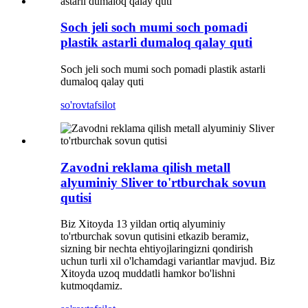
Soch jeli soch mumi soch pomadi
plastik astarli dumaloq qalay quti
Soch jeli soch mumi soch pomadi plastik astarli
dumaloq qalay quti
so'rov
tafsilot
Zavodni reklama qilish metall
alyuminiy Sliver to'rtburchak sovun
qutisi
Biz Xitoyda 13 yildan ortiq alyuminiy
to'rtburchak sovun qutisini etkazib beramiz,
sizning bir nechta ehtiyojlaringizni qondirish
uchun turli xil o'lchamdagi variantlar mavjud. Biz
Xitoyda uzoq muddatli hamkor bo'lishni
kutmoqdamiz.