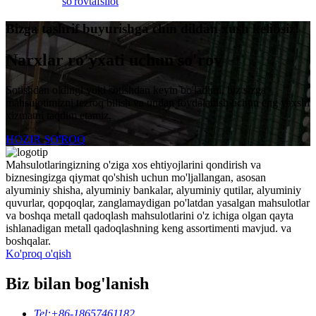
so'rov
tafsilot
Bizga tashrif buyurishga chin dildan xush kelibsiz!
Narxlar ro'yxati uchun so'rov
Sotishdan oldingi yoki sotishdan keyin bo'ladimi, biz sizga
mahsulotimizni tezroq bilish va undan foydalanish uchun eng yaxshi
xizmatni taqdim etamiz.
HOZIR SO'ROQ
Mahsulotlaringizning o'ziga xos ehtiyojlarini qondirish va
biznesingizga qiymat qo'shish uchun mo'ljallangan, asosan
alyuminiy shisha, alyuminiy bankalar, alyuminiy qutilar, alyuminiy
quvurlar, qopqoqlar, zanglamaydigan po'latdan yasalgan mahsulotlar
va boshqa metall qadoqlash mahsulotlarini o'z ichiga olgan qayta
ishlanadigan metall qadoqlashning keng assortimenti mavjud. va
boshqalar.
Ko'proq o'qish
Biz bilan bog'lanish
Tel:
+86-18657461182