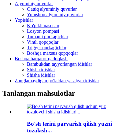
Alyuminiy quvurlar
Qattiq alyuminiy quvurlar
Yumshoq alyuminiy quvurlar
Yopishlar
Ko'pikli nasoslar
Losyon pompasi
Tumanli purkagichlar
Vintli qopqoqlar
Trigger purkagichlar
Boshqa maxsus qopqoqlar
Boshqa barqaror qadoqlash
Bambukdan tayyorlangan idishlar
Shisha idishlar
Shisha idishlar
Zanglamaydigan po'latdan yasalgan idishlar
Tanlangan mahsulotlar
Bo'sh terini parvarish qilish yuzni
tozalash...