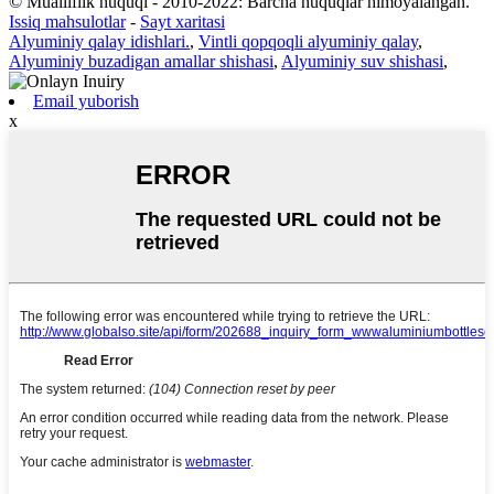
© Mualliflik huquqi - 2010-2022: Barcha huquqlar himoyalangan.
Issiq mahsulotlar
-
Sayt xaritasi
Alyuminiy qalay idishlari.
,
Vintli qopqoqli alyuminiy qalay
,
Alyuminiy buzadigan amallar shishasi
,
Alyuminiy suv shishasi
,
Email yuborish
x