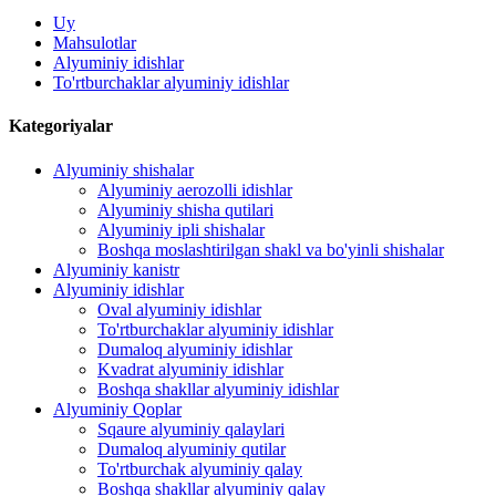
Uy
Mahsulotlar
Alyuminiy idishlar
To'rtburchaklar alyuminiy idishlar
Kategoriyalar
Alyuminiy shishalar
Alyuminiy aerozolli idishlar
Alyuminiy shisha qutilari
Alyuminiy ipli shishalar
Boshqa moslashtirilgan shakl va bo'yinli shishalar
Alyuminiy kanistr
Alyuminiy idishlar
Oval alyuminiy idishlar
To'rtburchaklar alyuminiy idishlar
Dumaloq alyuminiy idishlar
Kvadrat alyuminiy idishlar
Boshqa shakllar alyuminiy idishlar
Alyuminiy Qoplar
Sqaure alyuminiy qalaylari
Dumaloq alyuminiy qutilar
To'rtburchak alyuminiy qalay
Boshqa shakllar alyuminiy qalay