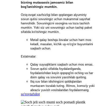
bizning mutaxassis jamoamiz bilan
bog'lanishingiz mumkin.
Oziq-ovqat xavfsizligi bilan qoplangan alyuminiy
sovun qutisi sovuningiz uchun mukammal sayohat
hamrohidir. Sovuningizni osongina va toza tashish
mumkin. Yoki siz uni sovuningiz uchun tashqi paket
sifatida ko'rishingiz mumkin.
Metall qalay boshqa ilovalar uchun ham mos
keladi, masalan, kichik uy-ro'zg'or buyumlarini
saqlash uchun.
Eslatmalar:
Qalay suyuqliklarni saqlash uchun mos emas.
Sovun qutisi sifatida foydalanilganda,
foydalanishdan keyin qopqog'ini oching va har
doim qalay va sovunni yaxshilab quriting.
Iliq suv bilan idishingizni qoldiqlaridan
muntazam tozalab turing. Iltimos, korroziy yoki
abraziv yuvish vositalaridan foydalanmang.
so'rov
tafsilot