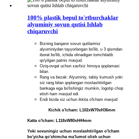
100% plastik bepul to'rtburchaklar
alyuminiy sovun qutisi Ishlab
chiqaruvchi
Bizning barqaror sovun qutilarimiz
alyuminiydan tayyorlangan bo'lib, u 3 qismdan
iborat bo'lib, ichida olinadigan tomchilatib
qo'yilgan patnis mavjud.
Oziq-ovqat uchun xavfsiz himoya qoplamasi
bilan.
Rang va bezak: Alyuminiy, tabiiy kumush yoki
siz rang bilan qoplangan moslashtirilgan
bankaga ega bo'lishingiz mumkin, logotip chop
etish ham mavjud edi.
Endi bizda siz uchun ikkita o'lcham mavjud:
Kichik o'lcham: L102xW70xH36mm
Katta o'lcham: L118xW80xH44mm
Yoki sovuningiz uchun moslashtirilgan o'lcham
bo'yicha qo'shimcha ma'lumot olish uchun