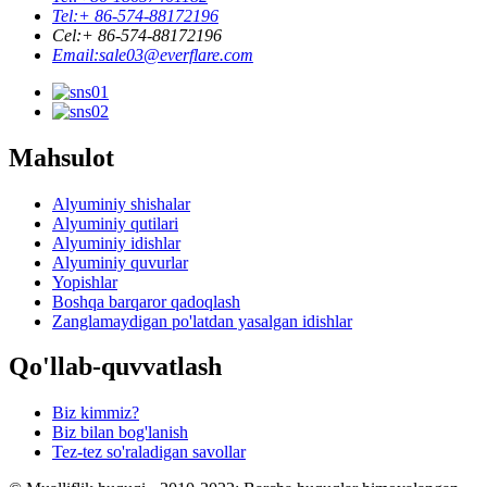
Tel:
+ 86-574-88172196
Cel:
+ 86-574-88172196
Email:
sale03@everflare.com
Mahsulot
Alyuminiy shishalar
Alyuminiy qutilari
Alyuminiy idishlar
Alyuminiy quvurlar
Yopishlar
Boshqa barqaror qadoqlash
Zanglamaydigan po'latdan yasalgan idishlar
Qo'llab-quvvatlash
Biz kimmiz?
Biz bilan bog'lanish
Tez-tez so'raladigan savollar