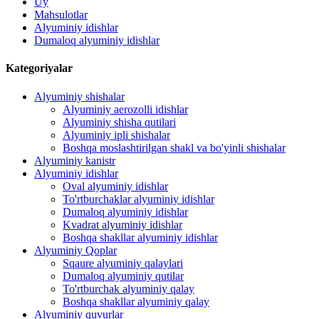
Uy
Mahsulotlar
Alyuminiy idishlar
Dumaloq alyuminiy idishlar
Kategoriyalar
Alyuminiy shishalar
Alyuminiy aerozolli idishlar
Alyuminiy shisha qutilari
Alyuminiy ipli shishalar
Boshqa moslashtirilgan shakl va bo'yinli shishalar
Alyuminiy kanistr
Alyuminiy idishlar
Oval alyuminiy idishlar
To'rtburchaklar alyuminiy idishlar
Dumaloq alyuminiy idishlar
Kvadrat alyuminiy idishlar
Boshqa shakllar alyuminiy idishlar
Alyuminiy Qoplar
Sqaure alyuminiy qalaylari
Dumaloq alyuminiy qutilar
To'rtburchak alyuminiy qalay
Boshqa shakllar alyuminiy qalay
Alyuminiy quvurlar