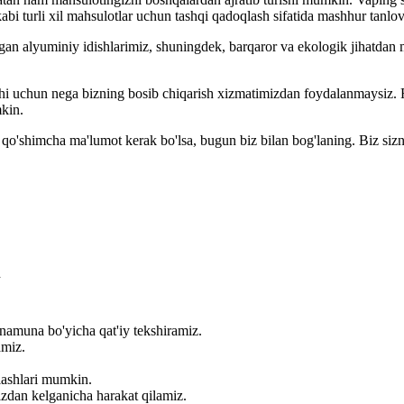
abi turli xil mahsulotlar uchun tashqi qadoqlash sifatida mashhur tanlov
gan alyuminiy idishlarimiz, shuningdek, barqaror va ekologik jihatdan ma
shi uchun nega bizning bosib chiqarish xizmatimizdan foydalanmaysiz. R
mkin.
 qo'shimcha ma'lumot kerak bo'lsa, bugun biz bilan bog'laning. Biz s
h
 namuna bo'yicha qat'iy tekshiramiz.
amiz.
nlashlari mumkin.
dan kelganicha harakat qilamiz.