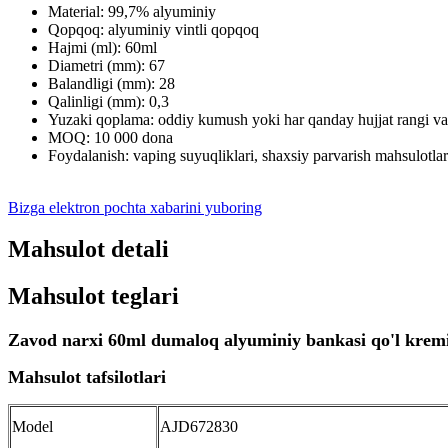
Material: 99,7% alyuminiy
Qopqoq: alyuminiy vintli qopqoq
Hajmi (ml): 60ml
Diametri (mm): 67
Balandligi (mm): 28
Qalinligi (mm): 0,3
Yuzaki qoplama: oddiy kumush yoki har qanday hujjat rangi va 
MOQ: 10 000 dona
Foydalanish: vaping suyuqliklari, shaxsiy parvarish mahsulotlar
Bizga elektron pochta xabarini yuboring
Mahsulot detali
Mahsulot teglari
Zavod narxi 60ml dumaloq alyuminiy bankasi qo'l kremi 
Mahsulot tafsilotlari
Model
AJD672830