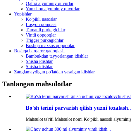
Qattiq alyuminiy quvurlar
Yumshoq alyuminiy quvurlar
Yopishlar
Ko'pikli nasoslar
Losyon pompasi
Tumanli purkagichlar
Vintli qopqoqlar
Trigger purkagichlar
Boshqa maxsus qopqoqlar
Boshqa barqaror qadoqlash
Bambukdan tayyorlangan idishlar
Shisha idishlar
Shisha idishlar
Zanglamaydigan po'latdan yasalgan idishlar
Tanlangan mahsulotlar
Bo'sh terini parvarish qilish yuzni tozalash..
Mahsulot ta'rifi Mahsulot nomi Ko'pikli nasosli alyuminiy