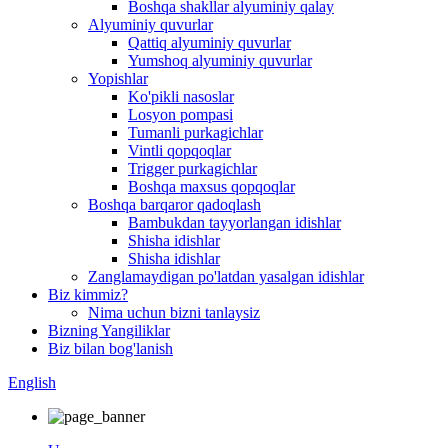
Boshqa shakllar alyuminiy qalay
Alyuminiy quvurlar
Qattiq alyuminiy quvurlar
Yumshoq alyuminiy quvurlar
Yopishlar
Ko'pikli nasoslar
Losyon pompasi
Tumanli purkagichlar
Vintli qopqoqlar
Trigger purkagichlar
Boshqa maxsus qopqoqlar
Boshqa barqaror qadoqlash
Bambukdan tayyorlangan idishlar
Shisha idishlar
Shisha idishlar
Zanglamaydigan po'latdan yasalgan idishlar
Biz kimmiz?
Nima uchun bizni tanlaysiz
Bizning Yangiliklar
Biz bilan bog'lanish
English