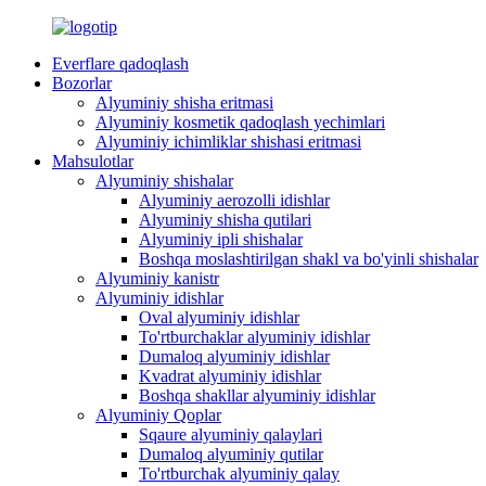
Everflare qadoqlash
Bozorlar
Alyuminiy shisha eritmasi
Alyuminiy kosmetik qadoqlash yechimlari
Alyuminiy ichimliklar shishasi eritmasi
Mahsulotlar
Alyuminiy shishalar
Alyuminiy aerozolli idishlar
Alyuminiy shisha qutilari
Alyuminiy ipli shishalar
Boshqa moslashtirilgan shakl va bo'yinli shishalar
Alyuminiy kanistr
Alyuminiy idishlar
Oval alyuminiy idishlar
To'rtburchaklar alyuminiy idishlar
Dumaloq alyuminiy idishlar
Kvadrat alyuminiy idishlar
Boshqa shakllar alyuminiy idishlar
Alyuminiy Qoplar
Sqaure alyuminiy qalaylari
Dumaloq alyuminiy qutilar
To'rtburchak alyuminiy qalay