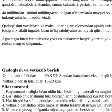
qandolat mahsulotlari, shamlar, sanoat kukunlari, pastalar va mumlar k
40 millilitrdan 1000ml millilitrgacha bo'lgan o'lchamlarda mavjud bo'l
imkoniyatini ham taqdim etadi.
Qadoqlashni yaxshilash va mahsulotlaringizni olomondan ajralib turi
fotografik sifatli tugatish bilan to'liq salohiyatini namoyish qilishi mu
Agar sizga biron bir mahsulot yoki xizmatlarimiz haqida yordam yoki
etishni maqsad qilganmiz.
Qadoqlash va yetkazib berish
Qadoqlash tafsilotlari
PAKET: Standart kartonlarni eksport qilis
Yetkazib berish tafsilotlari
15-20 kun
Sifat nazorati
1. Buyurtmani tasdiqlashdan oldin biz shishaning materiali va rangini
2. Biz ishlab chiqarishning turli bosqichlarini boshidanoq kuzatib bor
3. Har bir shisha sifati qadoqlashdan oldin tekshiriladi va tozalanadi.
4. Yetkazib berishdan oldin mijozlar sifatni tekshirish uchun QC tayi
5. Muammo yuzaga kelganda mijozlarga yordam berish uchun qo'limiz