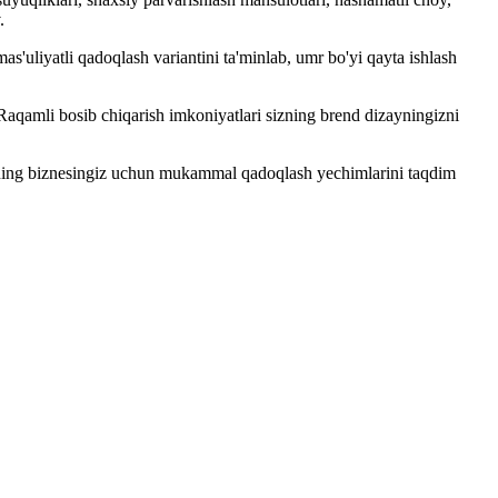
.
s'uliyatli qadoqlash variantini ta'minlab, umr bo'yi qayta ishlash
aqamli bosib chiqarish imkoniyatlari sizning brend dizayningizni
izning biznesingiz uchun mukammal qadoqlash yechimlarini taqdim