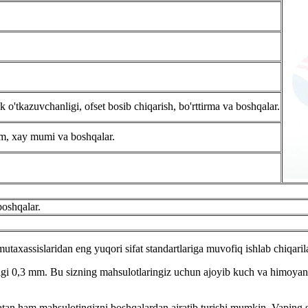
ik o'tkazuvchanligi, ofset bosib chiqarish, bo'rttirma va boshqalar.
ham, xay mumi va boshqalar.
boshqalar.
utaxassislaridan eng yuqori sifat standartlariga muvofiq ishlab chiqaril
inligi 0,3 mm. Bu sizning mahsulotlaringiz uchun ajoyib kuch va himoya
qatan ham mahsulotingizni boshqalardan ajratib turishi mumkin. Vaping s