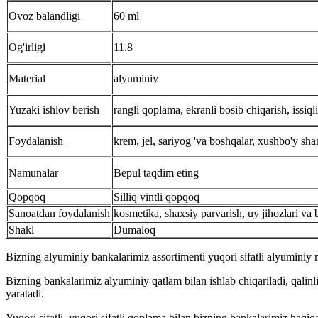
Ovoz balandligi
60 ml
Og'irligi
11.8
Material
alyuminiy
Yuzaki ishlov berish
rangli qoplama, ekranli bosib chiqarish, issiql
Foydalanish
krem, jel, sariyog 'va boshqalar, xushbo'y s
Namunalar
Bepul taqdim eting
Qopqoq
Silliq vintli qopqoq
Sanoatdan foydalanish
kosmetika, shaxsiy parvarish, uy jihozlari va 
Shakl
Dumaloq
Bizning alyuminiy bankalarimiz assortimenti yuqori sifatli alyuminiy m
Bizning bankalarimiz alyuminiy qatlam bilan ishlab chiqariladi, qal
yaratadi.
Yuqori sifatli, yuqori sifatli qoplama bilan bizning bankalarimiz haqi