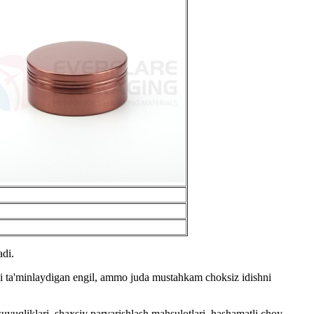
adi.
ni ta'minlaydigan engil, ammo juda mustahkam choksiz idishni
uyuqliklari, shaxsiy parvarishlash mahsulotlari, hashamatli choy,