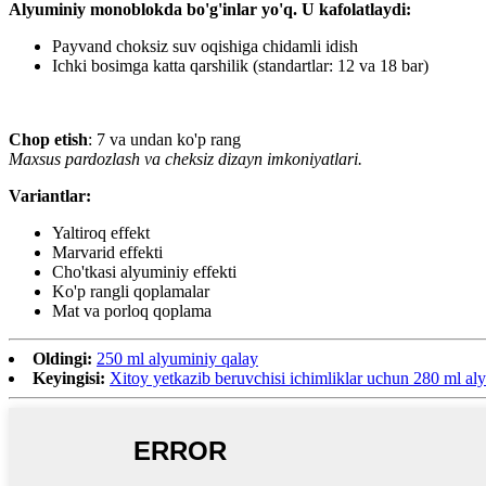
Alyuminiy monoblokda bo'g'inlar yo'q. U kafolatlaydi:
Payvand choksiz suv oqishiga chidamli idish
Ichki bosimga katta qarshilik (standartlar: 12 va 18 bar)
Chop etish
: 7 va undan ko'p rang
Maxsus pardozlash va cheksiz dizayn imkoniyatlari.
Variantlar:
Yaltiroq effekt
Marvarid effekti
Cho'tkasi alyuminiy effekti
Ko'p rangli qoplamalar
Mat va porloq qoplama
Oldingi:
250 ml alyuminiy qalay
Keyingisi:
Xitoy yetkazib beruvchisi ichimliklar uchun 280 ml al