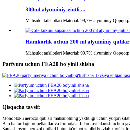
300ml alyuminiy vintli ...
Mahsulot tafsilotlari Material: 99,7% alyuminiy Qopqoq: 
Hamkorlik uchun 200 ml alyuminiy qutilar 
Mahsulot tafsilotlari Material: 99,7% alyuminiy Qopqoq: 
Parfyum uchun FEA20 bo'yinli shisha
Qisqacha tavsif:
Monoblokli aerozol qutilari mahsulotning yaxlitligi uchun yuqori sifat 
Barcha turdagi propellantlar va formulalar bilan foydalanish uchun ja
Saqlash oson, aerozol qutilari butun ta'minot zanjiri bo'ylab xavfsiz f