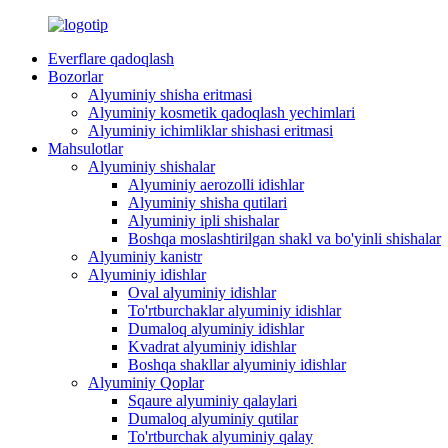
Everflare qadoqlash
Bozorlar
Alyuminiy shisha eritmasi
Alyuminiy kosmetik qadoqlash yechimlari
Alyuminiy ichimliklar shishasi eritmasi
Mahsulotlar
Alyuminiy shishalar
Alyuminiy aerozolli idishlar
Alyuminiy shisha qutilari
Alyuminiy ipli shishalar
Boshqa moslashtirilgan shakl va bo'yinli shishalar
Alyuminiy kanistr
Alyuminiy idishlar
Oval alyuminiy idishlar
To'rtburchaklar alyuminiy idishlar
Dumaloq alyuminiy idishlar
Kvadrat alyuminiy idishlar
Boshqa shakllar alyuminiy idishlar
Alyuminiy Qoplar
Sqaure alyuminiy qalaylari
Dumaloq alyuminiy qutilar
To'rtburchak alyuminiy qalay