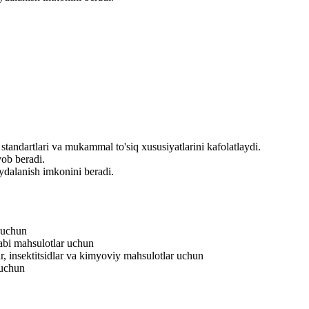
standartlari va mukammal to'siq xususiyatlarini kafolatlaydi.
vob beradi.
oydalanish imkonini beradi.
h uchun
abi mahsulotlar uchun
r, insektitsidlar va kimyoviy mahsulotlar uchun
 uchun