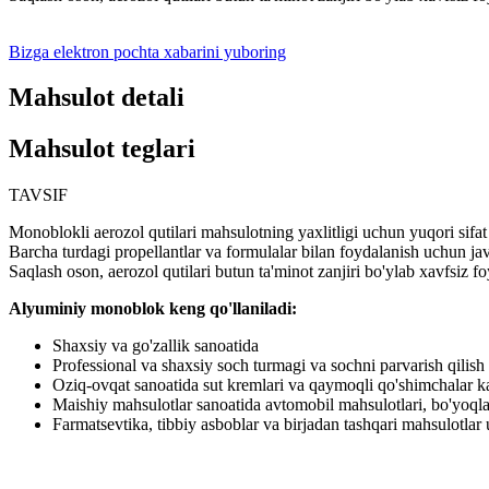
Bizga elektron pochta xabarini yuboring
Mahsulot detali
Mahsulot teglari
TAVSIF
Monoblokli aerozol qutilari mahsulotning yaxlitligi uchun yuqori sifat 
Barcha turdagi propellantlar va formulalar bilan foydalanish uchun ja
Saqlash oson, aerozol qutilari butun ta'minot zanjiri bo'ylab xavfsiz f
Alyuminiy monoblok keng qo'llaniladi:
Shaxsiy va go'zallik sanoatida
Professional va shaxsiy soch turmagi va sochni parvarish qilis
Oziq-ovqat sanoatida sut kremlari va qaymoqli qo'shimchalar k
Maishiy mahsulotlar sanoatida avtomobil mahsulotlari, bo'yoqla
Farmatsevtika, tibbiy asboblar va birjadan tashqari mahsulotlar