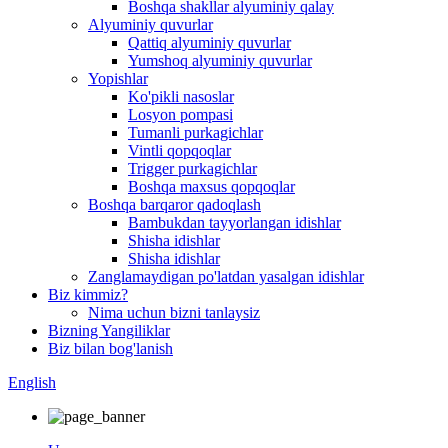
Boshqa shakllar alyuminiy qalay
Alyuminiy quvurlar
Qattiq alyuminiy quvurlar
Yumshoq alyuminiy quvurlar
Yopishlar
Ko'pikli nasoslar
Losyon pompasi
Tumanli purkagichlar
Vintli qopqoqlar
Trigger purkagichlar
Boshqa maxsus qopqoqlar
Boshqa barqaror qadoqlash
Bambukdan tayyorlangan idishlar
Shisha idishlar
Shisha idishlar
Zanglamaydigan po'latdan yasalgan idishlar
Biz kimmiz?
Nima uchun bizni tanlaysiz
Bizning Yangiliklar
Biz bilan bog'lanish
English