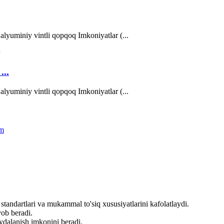
alyuminiy vintli qopqoq Imkoniyatlar (...
...
alyuminiy vintli qopqoq Imkoniyatlar (...
standartlari va mukammal to'siq xususiyatlarini kafolatlaydi.
vob beradi.
oydalanish imkonini beradi.