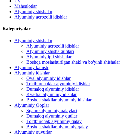
Uy
Mahsulotlar
Alyuminiy shishalar
Alyuminiy aerozolli idishlar
Kategoriyalar
Alyuminiy shishalar
Alyuminiy aerozolli idishlar
Alyuminiy shisha qutilari
Alyuminiy ipli shishalar
Boshqa moslashtirilgan shakl va bo'yinli shishalar
Alyuminiy kanistr
Alyuminiy idishlar
Oval alyuminiy idishlar
To'rtburchaklar alyuminiy idishlar
Dumaloq alyuminiy idishlar
Kvadrat alyuminiy idishlar
Boshqa shakllar alyuminiy idishlar
Alyuminiy Qoplar
Sqaure alyuminiy qalaylari
Dumaloq alyuminiy qutilar
To'rtburchak alyuminiy qalay
Boshqa shakllar alyuminiy qalay
Alyuminiy quvurlar