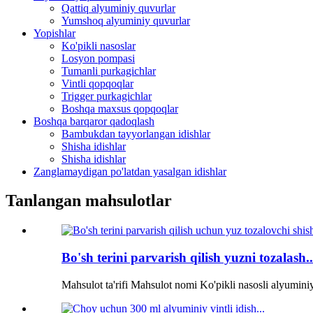
Qattiq alyuminiy quvurlar
Yumshoq alyuminiy quvurlar
Yopishlar
Ko'pikli nasoslar
Losyon pompasi
Tumanli purkagichlar
Vintli qopqoqlar
Trigger purkagichlar
Boshqa maxsus qopqoqlar
Boshqa barqaror qadoqlash
Bambukdan tayyorlangan idishlar
Shisha idishlar
Shisha idishlar
Zanglamaydigan po'latdan yasalgan idishlar
Tanlangan mahsulotlar
Bo'sh terini parvarish qilish yuzni tozalash..
Mahsulot ta'rifi Mahsulot nomi Ko'pikli nasosli alyuminiy