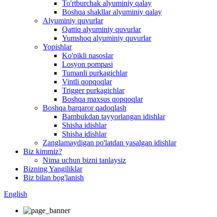
To'rtburchak alyuminiy qalay
Boshqa shakllar alyuminiy qalay
Alyuminiy quvurlar
Qattiq alyuminiy quvurlar
Yumshoq alyuminiy quvurlar
Yopishlar
Ko'pikli nasoslar
Losyon pompasi
Tumanli purkagichlar
Vintli qopqoqlar
Trigger purkagichlar
Boshqa maxsus qopqoqlar
Boshqa barqaror qadoqlash
Bambukdan tayyorlangan idishlar
Shisha idishlar
Shisha idishlar
Zanglamaydigan po'latdan yasalgan idishlar
Biz kimmiz?
Nima uchun bizni tanlaysiz
Bizning Yangiliklar
Biz bilan bog'lanish
English