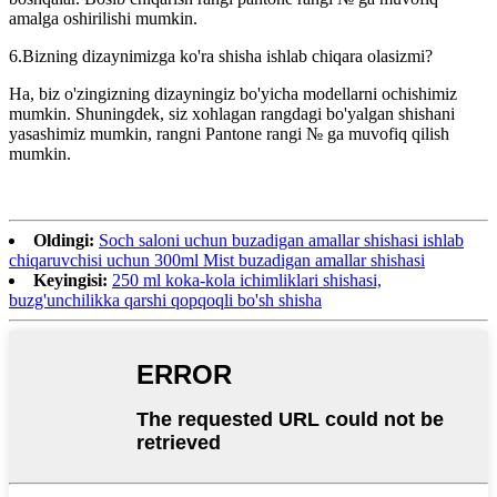
amalga oshirilishi mumkin.
6.Bizning dizaynimizga ko'ra shisha ishlab chiqara olasizmi?
Ha, biz o'zingizning dizayningiz bo'yicha modellarni ochishimiz
mumkin. Shuningdek, siz xohlagan rangdagi bo'yalgan shishani
yasashimiz mumkin, rangni Pantone rangi № ga muvofiq qilish
mumkin.
Oldingi:
Soch saloni uchun buzadigan amallar shishasi ishlab
chiqaruvchisi uchun 300ml Mist buzadigan amallar shishasi
Keyingisi:
250 ml koka-kola ichimliklari shishasi,
buzg'unchilikka qarshi qopqoqli bo'sh shisha