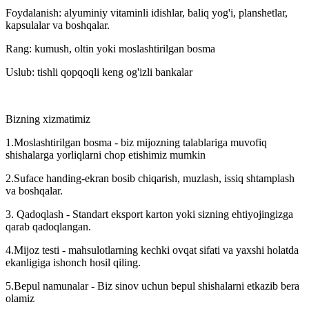
Foydalanish: alyuminiy vitaminli idishlar, baliq yog'i, planshetlar,
kapsulalar va boshqalar.
Rang: kumush, oltin yoki moslashtirilgan bosma
Uslub: tishli qopqoqli keng og'izli bankalar
Bizning xizmatimiz
1.Moslashtirilgan bosma - biz mijozning talablariga muvofiq
shishalarga yorliqlarni chop etishimiz mumkin
2.Suface handing-ekran bosib chiqarish, muzlash, issiq shtamplash
va boshqalar.
3. Qadoqlash - Standart eksport karton yoki sizning ehtiyojingizga
qarab qadoqlangan.
4.Mijoz testi - mahsulotlarning kechki ovqat sifati va yaxshi holatda
ekanligiga ishonch hosil qiling.
5.Bepul namunalar - Biz sinov uchun bepul shishalarni etkazib bera
olamiz