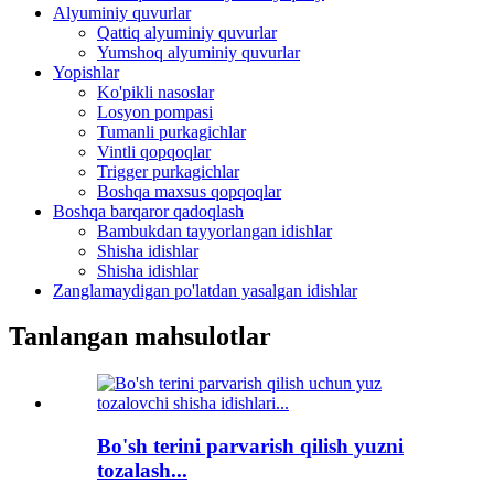
Alyuminiy quvurlar
Qattiq alyuminiy quvurlar
Yumshoq alyuminiy quvurlar
Yopishlar
Ko'pikli nasoslar
Losyon pompasi
Tumanli purkagichlar
Vintli qopqoqlar
Trigger purkagichlar
Boshqa maxsus qopqoqlar
Boshqa barqaror qadoqlash
Bambukdan tayyorlangan idishlar
Shisha idishlar
Shisha idishlar
Zanglamaydigan po'latdan yasalgan idishlar
Tanlangan mahsulotlar
Bo'sh terini parvarish qilish yuzni
tozalash...