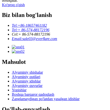
boshqalar.
Ko'proq o'qish
Biz bilan bog'lanish
Tel:
+86-18657461182
Tel:
+ 86-574-88172196
Cel:
+ 86-574-88172196
Email:
sale03@everflare.com
Mahsulot
Alyuminiy shishalar
Alyuminiy qutilari
Alyuminiy idishlar
Alyuminiy quvurlar
Yopishlar
Boshqa barqaror qadoqlash
Zanglamaydigan po'latdan yasalgan idishlar
Qo'llab-quvvatlash