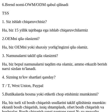
6.Brend nomi-OWM/ODM qabul qilinadi
TSS
1. Siz ishlab chiqaruvchisiz?
Ha, biz 15 yillik tajribaga ega ishlab chiqaruvchilarmiz
2.OEMni qila olasizmi?
Ha, biz OEMni yoki shaxsiy yorlig'ingizni qila olamiz.
3. Namunalarni taklif qila olasizmi?
Ha, biz bepul namunalarni taqdim eta olamiz, ammo etkazib berish
narxi sizdan to'lanadi.
4. Sizning to'lov shartlari qanday?
T / T, West Union, Paypal
5.Butilkalarda bosma yoki etiketli chop etishimiz mumkinmi?
Ha, biz turli xil bosib chiqarish usullarini taklif qilishimiz mumkin:
ekranli bosib chiqarish, issiq shtamplash, ofset bosib chiqarish va
boshqalar. Bosib chiqarish rangi pantone rangi № ga muvofiq