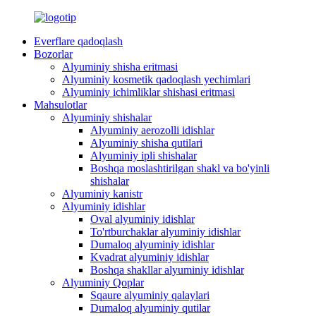
Everflare qadoqlash
Bozorlar
Alyuminiy shisha eritmasi
Alyuminiy kosmetik qadoqlash yechimlari
Alyuminiy ichimliklar shishasi eritmasi
Mahsulotlar
Alyuminiy shishalar
Alyuminiy aerozolli idishlar
Alyuminiy shisha qutilari
Alyuminiy ipli shishalar
Boshqa moslashtirilgan shakl va bo'yinli
shishalar
Alyuminiy kanistr
Alyuminiy idishlar
Oval alyuminiy idishlar
To'rtburchaklar alyuminiy idishlar
Dumaloq alyuminiy idishlar
Kvadrat alyuminiy idishlar
Boshqa shakllar alyuminiy idishlar
Alyuminiy Qoplar
Sqaure alyuminiy qalaylari
Dumaloq alyuminiy qutilar