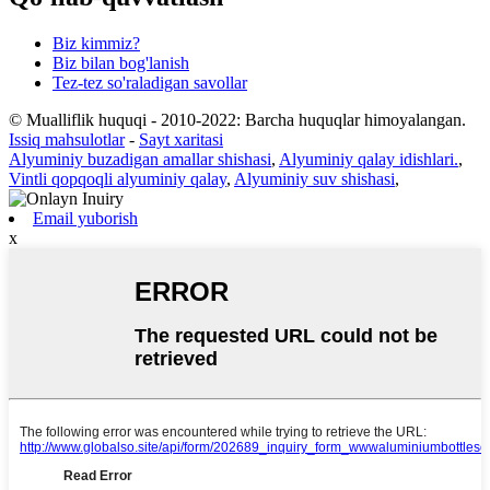
Biz kimmiz?
Biz bilan bog'lanish
Tez-tez so'raladigan savollar
© Mualliflik huquqi - 2010-2022: Barcha huquqlar himoyalangan.
Issiq mahsulotlar
-
Sayt xaritasi
Alyuminiy buzadigan amallar shishasi
,
Alyuminiy qalay idishlari.
,
Vintli qopqoqli alyuminiy qalay
,
Alyuminiy suv shishasi
,
Email yuborish
x