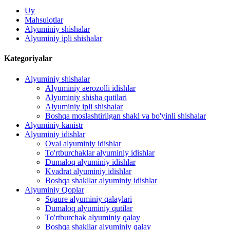
Uy
Mahsulotlar
Alyuminiy shishalar
Alyuminiy ipli shishalar
Kategoriyalar
Alyuminiy shishalar
Alyuminiy aerozolli idishlar
Alyuminiy shisha qutilari
Alyuminiy ipli shishalar
Boshqa moslashtirilgan shakl va bo'yinli shishalar
Alyuminiy kanistr
Alyuminiy idishlar
Oval alyuminiy idishlar
To'rtburchaklar alyuminiy idishlar
Dumaloq alyuminiy idishlar
Kvadrat alyuminiy idishlar
Boshqa shakllar alyuminiy idishlar
Alyuminiy Qoplar
Sqaure alyuminiy qalaylari
Dumaloq alyuminiy qutilar
To'rtburchak alyuminiy qalay
Boshqa shakllar alyuminiy qalay