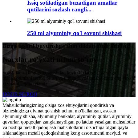
Issiq sotiladigan buzadigan amallar
qutilarini sozlash rangli...
250 ml alyuminiy qo'l sovuni shishasi
Bizga tashrif buyurishga chin dildan xush kelibsiz!
Narxlar ro'yxati uchun so'rov
Sotishdan oldingi yoki sotishdan keyin bo'ladimi, biz sizga
mahsulotimizni tezroq bilish va undan foydalanish uchun eng yaxshi
xizmatni taqdim etamiz.
HOZIR SO'ROQ
Mahsulotlaringizning o'ziga xos ehtiyojlarini qondirish va
biznesingizga qiymat qo'shish uchun mo'ljallangan, asosan
alyuminiy shisha, alyuminiy bankalar, alyuminiy qutilar, alyuminiy
quvurlar, qopqoqlar, zanglamaydigan po'latdan yasalgan mahsulotlar
va boshqa metall qadoqlash mahsulotlarini o'z ichiga olgan qayta
ishlanadigan metall qadoqlashning keng assortimenti mavjud. va