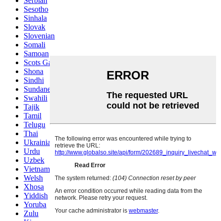
Serbian
Sesotho
Sinhala
Slovak
Slovenian
Somali
Samoan
Scots Gaelic
Shona
Sindhi
Sundanese
Swahili
Tajik
Tamil
Telugu
Thai
Ukrainian
Urdu
Uzbek
Vietnamese
Welsh
Xhosa
Yiddish
Yoruba
Zulu